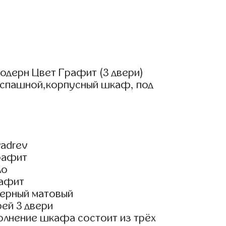
одерн Цвет Графит (3 двери)
аспашной,корпусный шкаф, под
adrev
рафит
ло
рафит
ерный матовый
ей 3 двери
олнение шкафа состоит из трёх