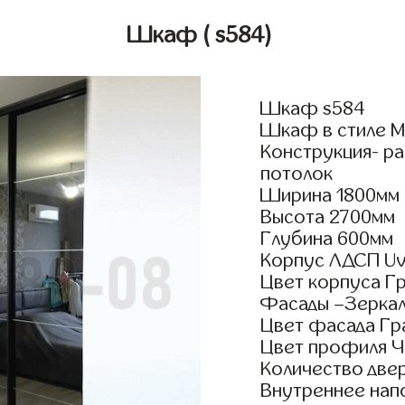
Шкаф
( s584)
Шкаф s584
Шкаф в стиле М
Конструкция- р
потолок
Ширина 1800мм
Высота 2700мм
Глубина 600мм
Корпус ЛДСП Uv
Цвет корпуса Г
Фасады –Зерка
Цвет фасада Г
Цвет профиля Ч
Количество двер
Внутреннее нап