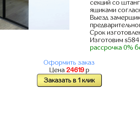
секций со штанг
ящиками согласн
Выезд замерщик
предварительно
Срок изготовлен
Изготовим s584
рассрочка 0% б
Оформить заказ
Цена
24619
р
Заказать в 1 клик