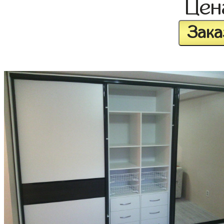
Це
Зака