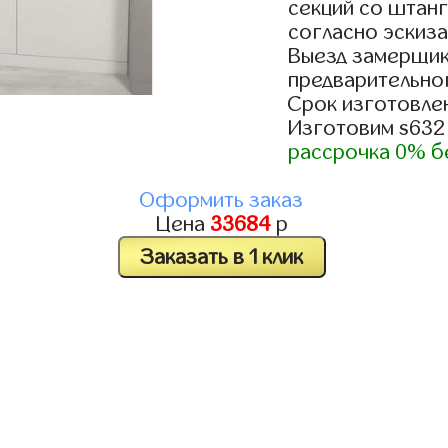
секций со штанг
согласно эскиза
Выезд замерщик
предварительно
Срок изготовлен
Изготовим s632
рассрочка 0% б
Оформить заказ
Цена
33684
р
Заказать в 1 клик