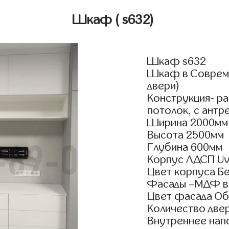
Шкаф
( s632)
Шкаф s632
Шкаф в Совреме
двери)
Конструкция- р
потолок, с антр
Ширина 2000мм
Высота 2500мм
Глубина 600мм
Корпус ЛДСП Uv
Цвет корпуса Б
Фасады –МДФ в
Цвет фасада Об
Количество двер
Внутреннее нап