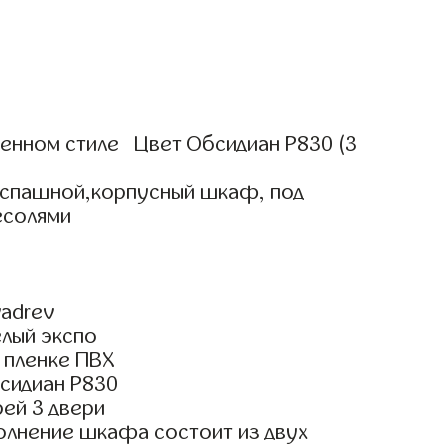
нном стиле Цвет Обсидиан Р830 (3
аспашной,корпусный шкаф, под
есолями
adrev
елый экспо
 пленке ПВХ
сидиан Р830
ей 3 двери
олнение шкафа состоит из двух