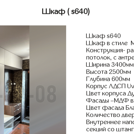
Шкаф
( s640)
Шкаф s640
Шкаф в стиле М
Конструкция- р
потолок, с антр
Ширина 3400мм
Высота 2500мм
Глубина 600мм
Корпус ЛДСП Uv
Цвет корпуса Д
Фасады –МДФ в
Цвет фасада Бл
Количество двер
Внутреннее нап
секций со штанг