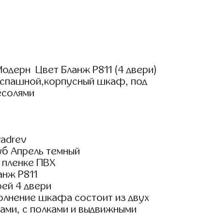
одерн Цвет Бланж Р811 (4 двери)
аспашной,корпусный шкаф, под
есолями
adrev
уб Апрель темный
 пленке ПВХ
анж Р811
ей 4 двери
олнение шкафа состоит из двух
ами, с полками и выдвижными