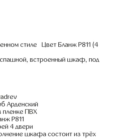
нном стиле Цвет Бланж Р811 (4
аспашной, встроенный шкаф, под
adrev
уб Арденский
 пленке ПВХ
анж Р811
ей 4 двери
олнение шкафа состоит из трёх