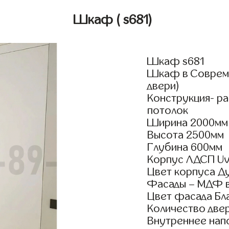
Шкаф
( s681)
Шкаф s681
Шкаф в Совреме
двери)
Конструкция- р
потолок
Ширина 2000мм
Высота 2500мм
Глубина 600мм
Корпус ЛДСП Uv
Цвет корпуса Д
Фасады – МДФ в
Цвет фасада Бл
Количество двер
Внутреннее нап