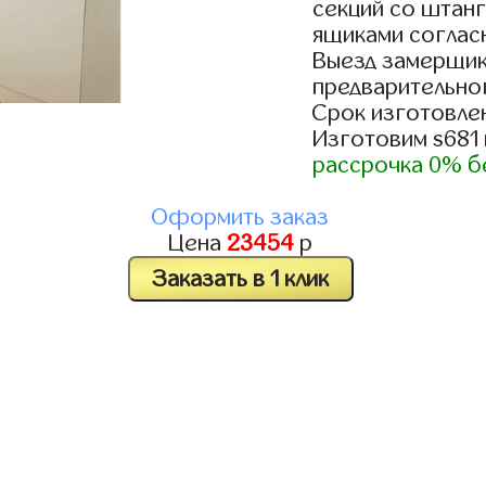
секций со штанг
ящиками согласн
Выезд замерщик
предварительно
Срок изготовлен
Изготовим s681
рассрочка 0% б
Оформить заказ
Цена
23454
р
Заказать в 1 клик