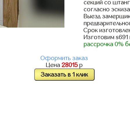
секций со штанг
согласно эскиза
Выезд замерщик
предварительно
Срок изготовлен
Изготовим s691
рассрочка 0% б
Оформить заказ
Цена
28015
р
Заказать в 1 клик