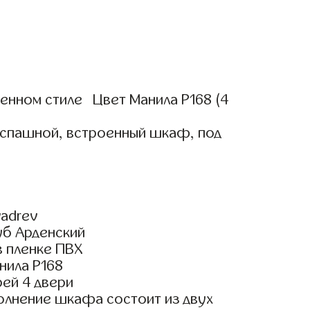
нном стиле Цвет Манила Р168 (4
аспашной, встроенный шкаф, под
adrev
уб Арденский
 пленке ПВХ
нила Р168
ей 4 двери
олнение шкафа состоит из двух