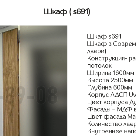
Шкаф
( s691)
Шкаф s691
Шкаф в Совреме
двери)
Конструкция- р
потолок
Ширина 1600мм
Высота 2500мм
Глубина 600мм
Корпус ЛДСП Uv
Цвет корпуса Д
Фасады – МДФ в
Цвет фасада Ма
Количество двер
Внутреннее нап