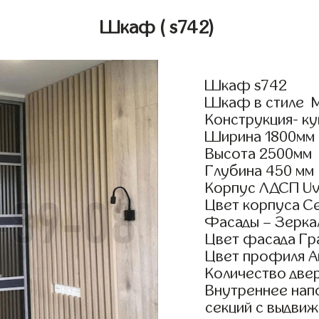
Шкаф
( s742)
Шкаф s742
Шкаф в стиле М
Конструкция- ку
Ширина 1800мм
Высота 2500мм
Глубина 450 мм
Корпус ЛДСП Uv
Цвет корпуса С
Фасады – Зерка
Цвет фасада Г
Цвет профиля А
Количество двер
Внутреннее нап
секций с выдвиж