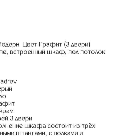
одерн Цвет Графит (3 двери)
пе, встроенный шкаф, под потолок
adrev
ерый
ло
рафит
крам
ей 3 двери
олнение шкафа состоит из трёх
ными штангами, с полками и