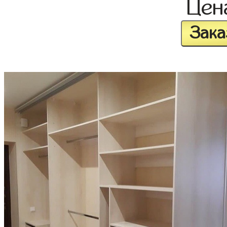
Це
Зака