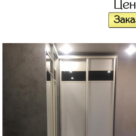
Це
Зака