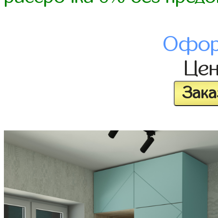
Офор
Це
Зака