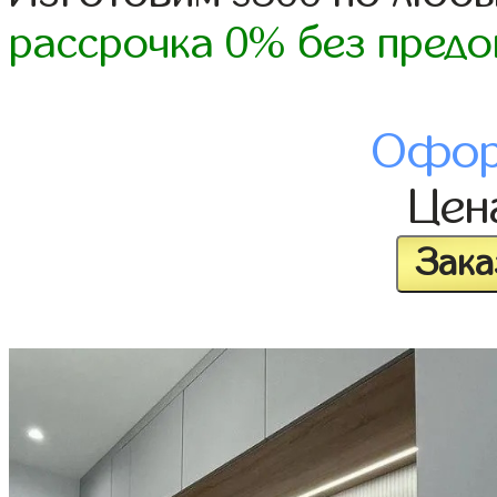
рассрочка 0% без предо
Офор
Це
Зака