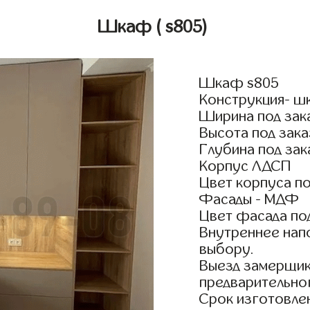
Шкаф
( s805)
Шкаф s805
Конструкция- ш
Ширина под зак
Высота под зака
Глубина под зак
Корпус ЛДСП
Цвет корпуса по
Фасады - МДФ
Цвет фасада по
Внутреннее нап
выбору.
Выезд замерщик
предварительно
Срок изготовлен