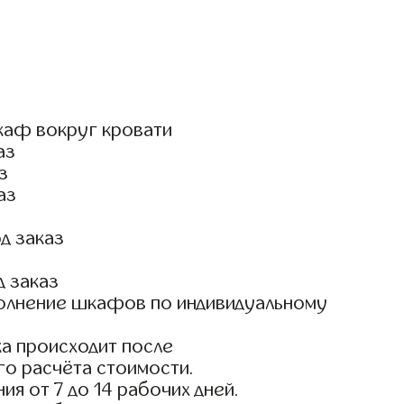
каф вокруг кровати
аз
з
аз
д заказ
д заказ
олнение шкафов по индивидуальному
а происходит после
го расчёта стоимости.
ия от 7 до 14 рабочих дней.