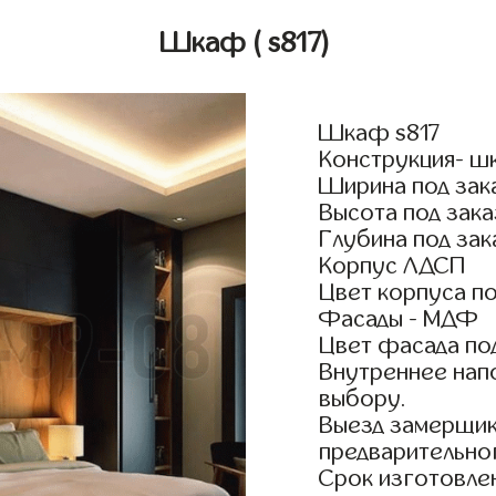
Шкаф
( s817)
Шкаф s817
Конструкция- ш
Ширина под зак
Высота под зака
Глубина под зак
Корпус ЛДСП
Цвет корпуса по
Фасады - МДФ
Цвет фасада по
Внутреннее нап
выбору.
Выезд замерщик
предварительно
Срок изготовлен