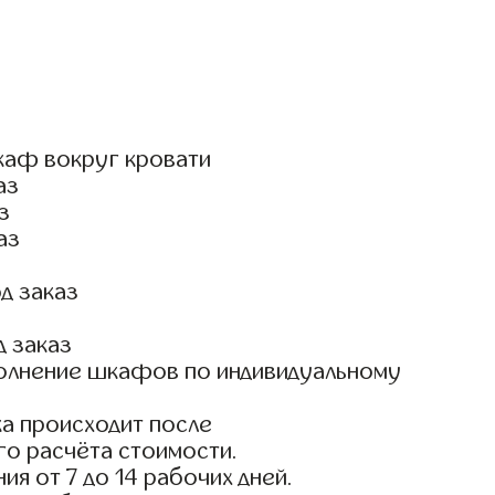
каф вокруг кровати
аз
з
аз
д заказ
д заказ
олнение шкафов по индивидуальному
а происходит после
го расчёта стоимости.
ия от 7 до 14 рабочих дней.