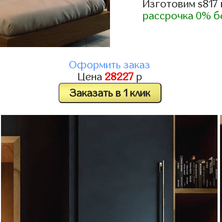
Изготовим s817
рассрочка 0% б
Оформить заказ
Цена
28227
р
Заказать в 1 клик