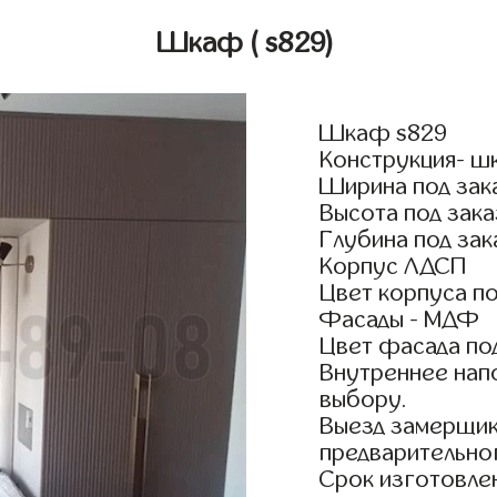
Шкаф
( s829)
Шкаф s829
Конструкция- ш
Ширина под зак
Высота под зака
Глубина под зак
Корпус ЛДСП
Цвет корпуса по
Фасады - МДФ
Цвет фасада по
Внутреннее нап
выбору.
Выезд замерщик
предварительно
Срок изготовлен