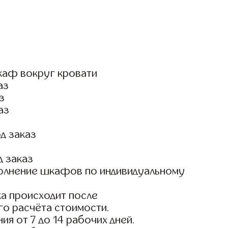
каф вокруг кровати
аз
з
аз
д заказ
д заказ
олнение шкафов по индивидуальному
а происходит после
го расчёта стоимости.
ия от 7 до 14 рабочих дней.