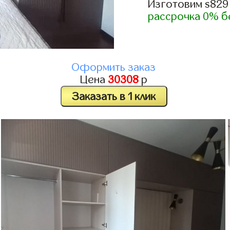
Изготовим s829
рассрочка 0% б
Оформить заказ
Цена
30308
р
Заказать в 1 клик