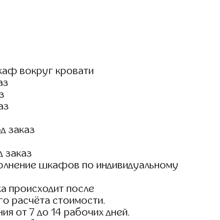
каф вокруг кровати
аз
з
аз
д заказ
д заказ
олнение шкафов по индивидуальному
а происходит после
го расчёта стоимости.
ия от 7 до 14 рабочих дней.