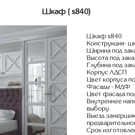
Шкаф
( s840)
Шкаф s840
Конструкция- ш
Ширина под зак
Высота под зака
Глубина под зак
Корпус ЛДСП
Цвет корпуса по
Фасады - МДФ
Цвет фасада по
Внутреннее нап
выбору.
Выезд замерщик
предварительно
Срок изготовлен