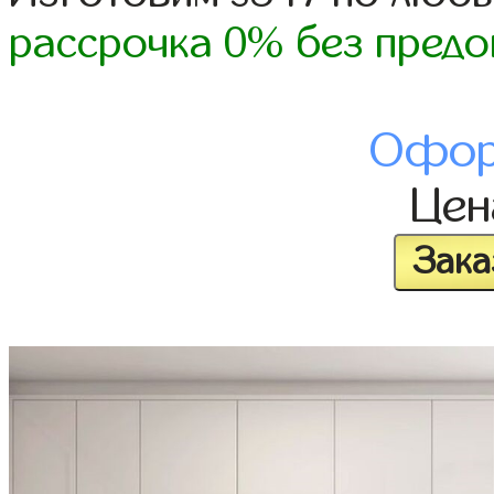
рассрочка 0% без предо
Офор
Це
Зака