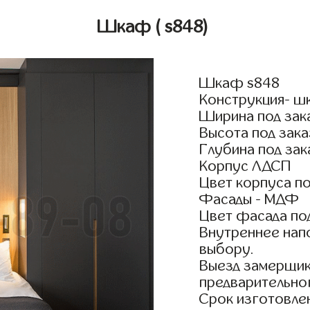
Шкаф
( s848)
Шкаф s848
Конструкция- ш
Ширина под зак
Высота под зака
Глубина под зак
Корпус ЛДСП
Цвет корпуса по
Фасады - МДФ
Цвет фасада по
Внутреннее нап
выбору.
Выезд замерщик
предварительно
Срок изготовлен