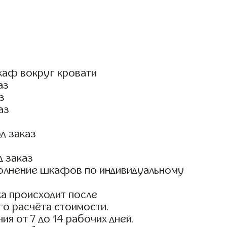
каф вокруг кровати
аз
з
аз
д заказ
д заказ
олнение шкафов по индивидуальному
а происходит после
го расчёта стоимости.
ия от 7 до 14 рабочих дней.