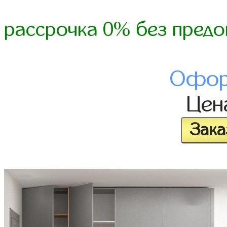
рассрочка 0% без предо
Офор
Це
Зака