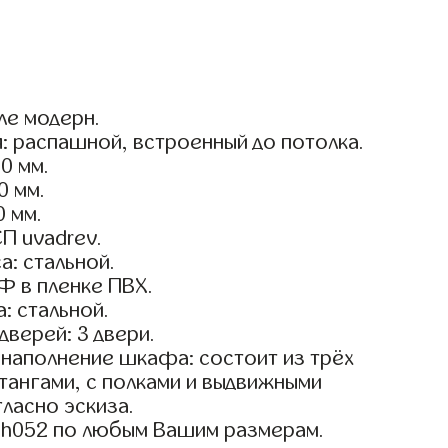
ле модерн.
: распашной, встроенный до потолка.
0 мм.
0 мм.
0 мм.
П uvadrev.
а: стальной.
Ф в пленке ПВХ.
: стальной.
дверей: 3 двери.
наполнение шкафа: состоит из трёх
тангами, с полками и выдвижными
ласно эскиза.
sh052 по любым Вашим размерам.