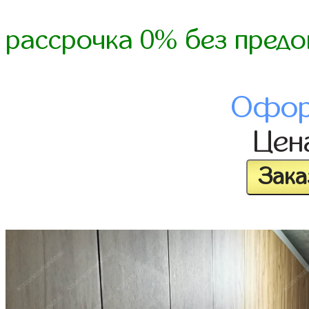
рассрочка 0% без предо
Офор
Цен
Зака