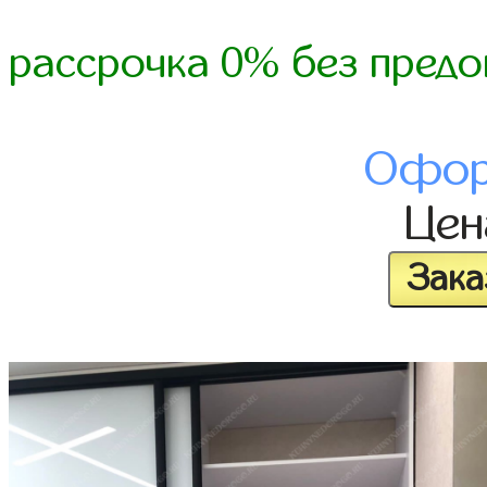
рассрочка 0% без предо
Офор
Це
Зака