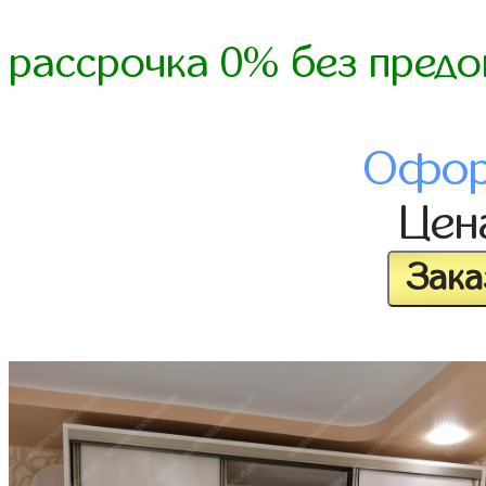
рассрочка 0% без предо
Офор
Це
Зака