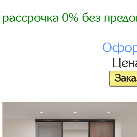
рассрочка 0% без предо
Офор
Це
Зака