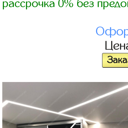
рассрочка 0% без предо
Офор
Цен
Зака