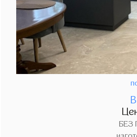
п
В
Це
БЕЗ
изгот