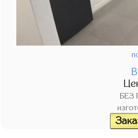
п
В
Це
БЕЗ
изгот
Зака