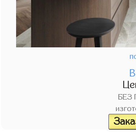
п
В
Це
БЕЗ
изгот
Зака