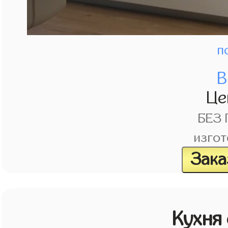
п
В
Це
БЕЗ
изгот
Зака
Кухня