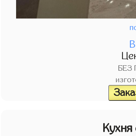
п
В
Це
БЕЗ
изгот
Зака
Кухня