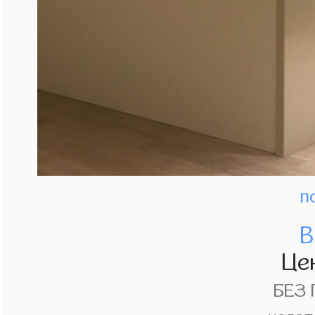
п
В
Це
БЕЗ