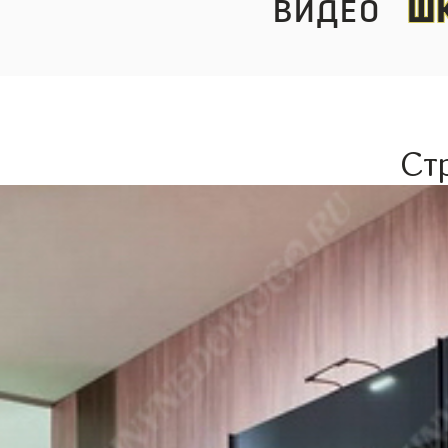
видео
ш
Ст